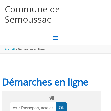
Aller au contenu
Aller au pied de page
Commune de
Semoussac
MENU
PRINCIPAL
Accueil
Démarches en ligne
Démarches en ligne