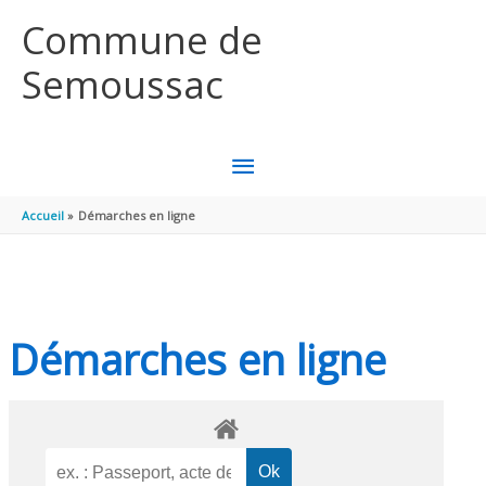
Aller au contenu
Aller au pied de page
Commune de
Semoussac
MENU
PRINCIPAL
Accueil
Démarches en ligne
Démarches en ligne