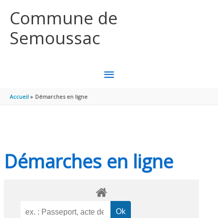
Aller au contenu
Aller au pied de page
Commune de
Semoussac
MENU
PRINCIPAL
Accueil
Démarches en ligne
Démarches en ligne