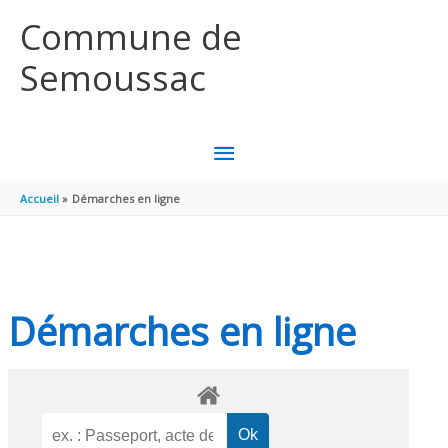
Aller au contenu
Aller au pied de page
Commune de
Semoussac
MENU
PRINCIPAL
Accueil
Démarches en ligne
Démarches en ligne