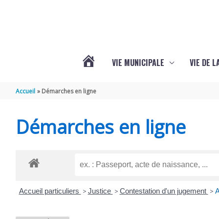
Aller au contenu
Aller au pied de page
VIE MUNICIPALE
VIE DE 
VOTRE
Accueil
Démarches en ligne
COMMUNE
Démarches en ligne
DE
SEMOUSSAC
Accueil particuliers
>
Justice
>
Contestation d'un jugement
>
A