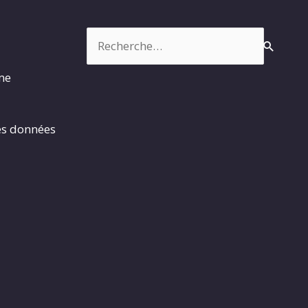
Rechercher :
rme
es données