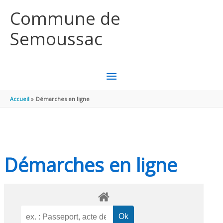
Aller au contenu
Aller au pied de page
Commune de
Semoussac
MENU
PRINCIPAL
Accueil
Démarches en ligne
Démarches en ligne