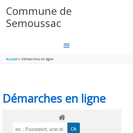
Aller au contenu
Aller au pied de page
Commune de
Semoussac
MENU
PRINCIPAL
Accueil
Démarches en ligne
Démarches en ligne