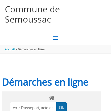
Aller au contenu
Aller au pied de page
Commune de
Semoussac
MENU
PRINCIPAL
Accueil
Démarches en ligne
Démarches en ligne