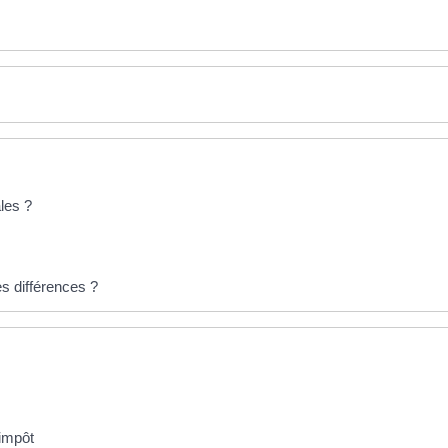
les ?
es différences ?
'impôt