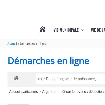
Aller au contenu
Aller au pied de page
VIE MUNICIPALE
VIE DE 
VOTRE
Accueil
Démarches en ligne
COMMUNE
Démarches en ligne
DE
SEMOUSSAC
Accueil particuliers
>
Argent
>
Impôt sur le revenu : déductions