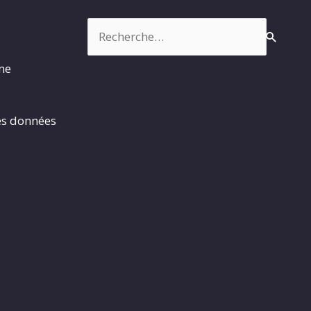
Rechercher :
rme
es données