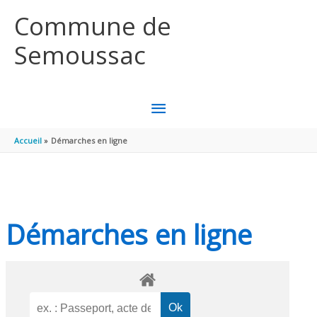
Aller au contenu
Aller au pied de page
Commune de
Semoussac
MENU
PRINCIPAL
Accueil
Démarches en ligne
Démarches en ligne