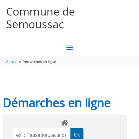
Aller au contenu
Aller au pied de page
Commune de
Semoussac
MENU
PRINCIPAL
Accueil
Démarches en ligne
Démarches en ligne