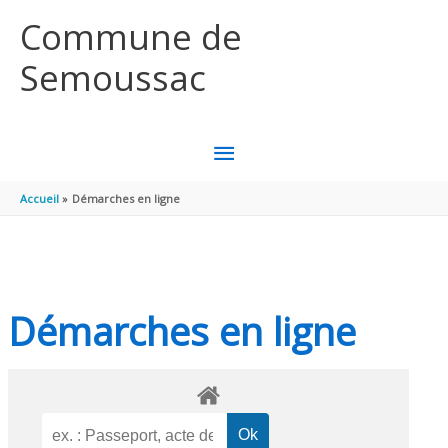
Aller au contenu
Aller au pied de page
Commune de
Semoussac
MENU
PRINCIPAL
Accueil
Démarches en ligne
Démarches en ligne