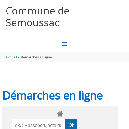
Aller au contenu
Aller au pied de page
Commune de
Semoussac
MENU
PRINCIPAL
Accueil
Démarches en ligne
Démarches en ligne