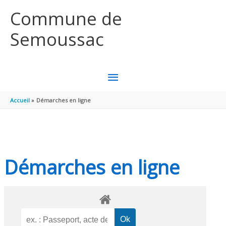
Aller au contenu
Aller au pied de page
Commune de
Semoussac
MENU
PRINCIPAL
Accueil
Démarches en ligne
Démarches en ligne