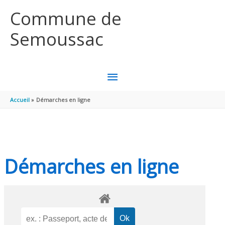
Aller au contenu
Aller au pied de page
Commune de
Semoussac
MENU
PRINCIPAL
Accueil
Démarches en ligne
Démarches en ligne