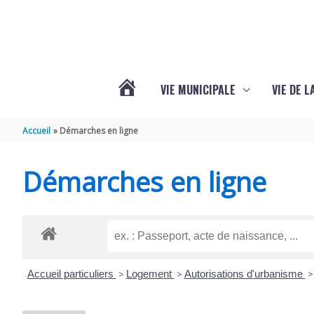
Aller au contenu
Aller au pied de page
VIE MUNICIPALE
VIE DE 
VOTRE
Accueil
Démarches en ligne
COMMUNE
Démarches en ligne
DE
SEMOUSSAC
Accueil particuliers
>
Logement
>
Autorisations d'urbanisme
>