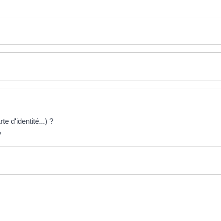
te d'identité...) ?
?