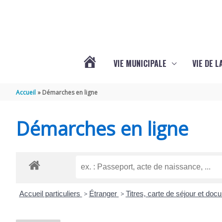
Aller au contenu
Aller au pied de page
VIE MUNICIPALE
VIE DE 
VOTRE
Accueil
Démarches en ligne
COMMUNE
Démarches en ligne
DE
SEMOUSSAC
Accueil particuliers
>
Étranger
>
Titres, carte de séjour et do