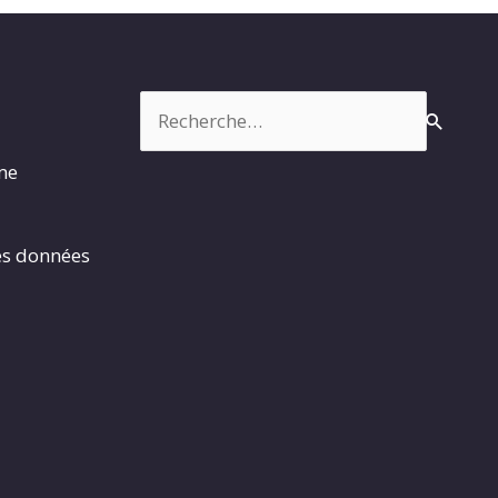
Rechercher :
rme
es données