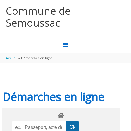
Aller au contenu
Aller au pied de page
Commune de
Semoussac
MENU
PRINCIPAL
Accueil
Démarches en ligne
Démarches en ligne