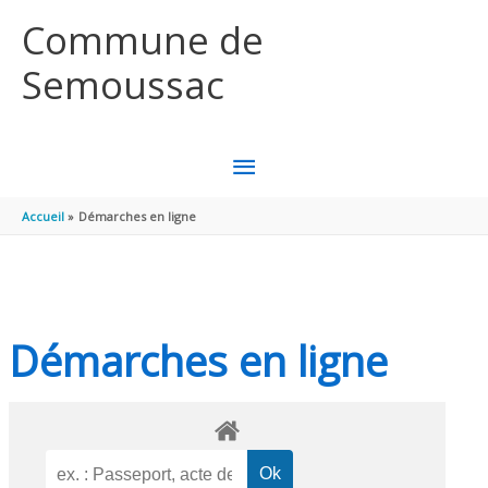
Aller au contenu
Aller au pied de page
Commune de
Semoussac
MENU
PRINCIPAL
Accueil
Démarches en ligne
Démarches en ligne