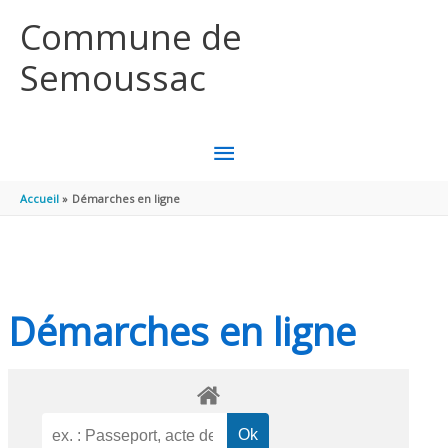
Aller au contenu
Aller au pied de page
Commune de
Semoussac
MENU
PRINCIPAL
Accueil
Démarches en ligne
Démarches en ligne