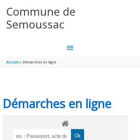
Aller au contenu
Aller au pied de page
Commune de
Semoussac
MENU
PRINCIPAL
Accueil
Démarches en ligne
Démarches en ligne