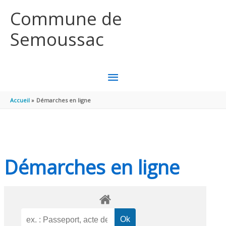
Aller au contenu
Aller au pied de page
Commune de
Semoussac
MENU
PRINCIPAL
Accueil
Démarches en ligne
Démarches en ligne