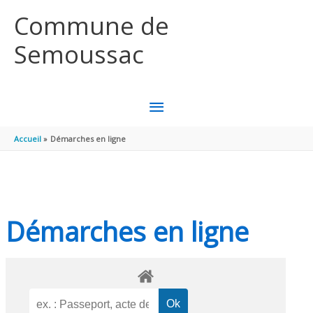
Aller au contenu
Aller au pied de page
Commune de
Semoussac
MENU
PRINCIPAL
Accueil
Démarches en ligne
Démarches en ligne