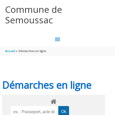
Aller au contenu
Aller au pied de page
Commune de
Semoussac
MENU
PRINCIPAL
Accueil
Démarches en ligne
Démarches en ligne