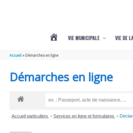
Aller au contenu
Aller au pied de page
VIE MUNICIPALE
VIE DE 
VOTRE
Accueil
Démarches en ligne
COMMUNE
Démarches en ligne
DE
SEMOUSSAC
Accueil particuliers
>
Services en ligne et formulaires
>
Déclar