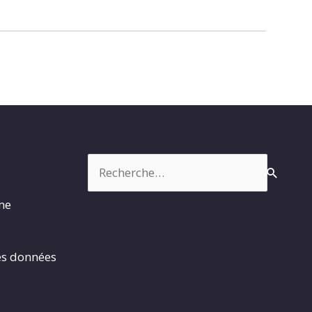
Rechercher :
rme
es données