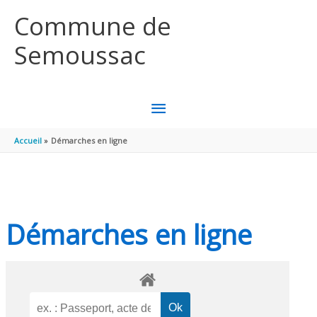
Aller au contenu
Aller au pied de page
Commune de
Semoussac
MENU
PRINCIPAL
Accueil
Démarches en ligne
Démarches en ligne