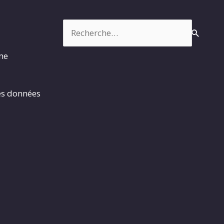
Rechercher :
rme
es données