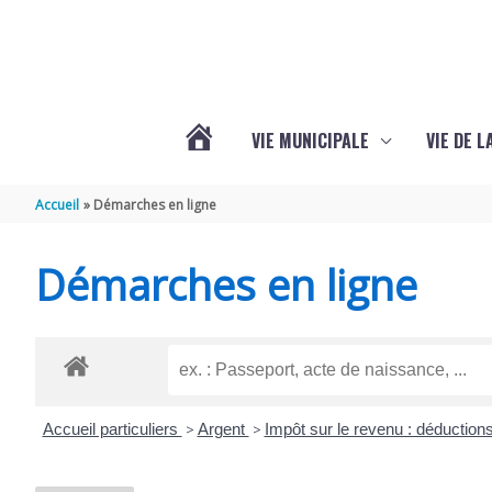
Aller au contenu
Aller au pied de page
VIE MUNICIPALE
VIE DE 
VOTRE
Accueil
Démarches en ligne
COMMUNE
Démarches en ligne
DE
SEMOUSSAC
Accueil particuliers
>
Argent
>
Impôt sur le revenu : déductions