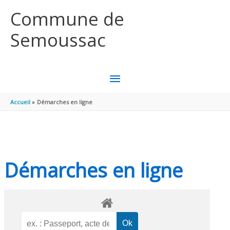
Aller au contenu
Aller au pied de page
Commune de
Semoussac
MENU
PRINCIPAL
Accueil
Démarches en ligne
Démarches en ligne