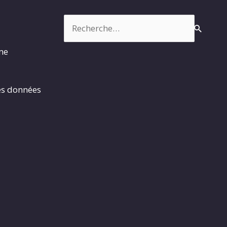
Rechercher :
rme
es données