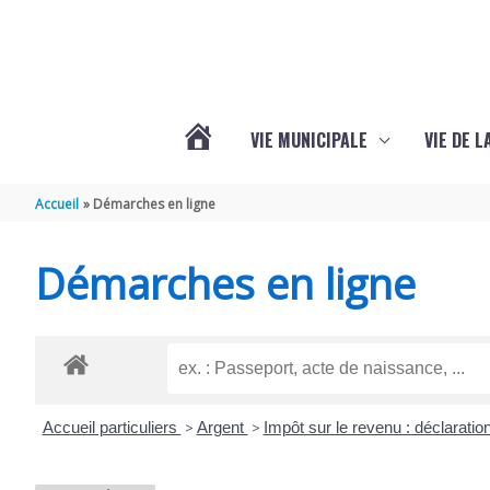
Aller au contenu
Aller au pied de page
VIE MUNICIPALE
VIE DE 
VOTRE
Accueil
Démarches en ligne
COMMUNE
Démarches en ligne
DE
SEMOUSSAC
Accueil particuliers
>
Argent
>
Impôt sur le revenu : déclaratio