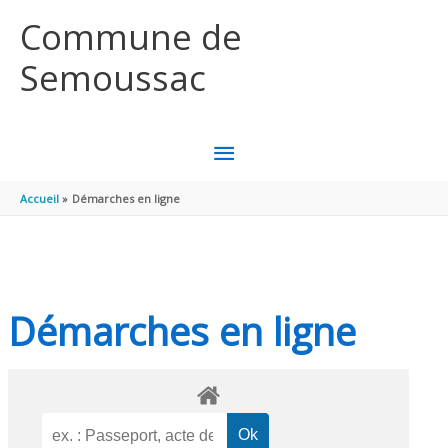
Aller au contenu
Aller au pied de page
Commune de
Semoussac
MENU
PRINCIPAL
Accueil
Démarches en ligne
Démarches en ligne