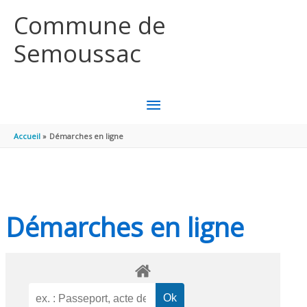
Aller au contenu
Aller au pied de page
Commune de
Semoussac
MENU
PRINCIPAL
Accueil
Démarches en ligne
Démarches en ligne