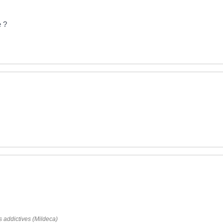
e ?
es addictives (Mildeca)