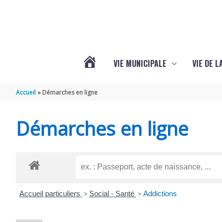
Aller au contenu
Aller au pied de page
VIE MUNICIPALE
VIE DE 
VOTRE
Accueil
Démarches en ligne
COMMUNE
Démarches en ligne
DE
SEMOUSSAC
Accueil particuliers
>
Social - Santé
>
Addictions