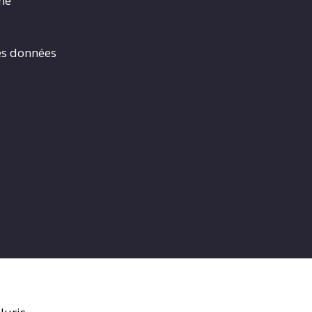
rme
es données