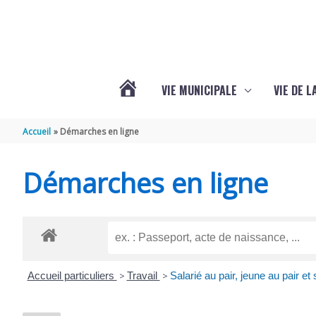
Aller au contenu
Aller au pied de page
VIE MUNICIPALE
VIE DE 
VOTRE
Accueil
Démarches en ligne
COMMUNE
Démarches en ligne
DE
SEMOUSSAC
Accueil particuliers
>
Travail
>
Salarié au pair, jeune au pair et 