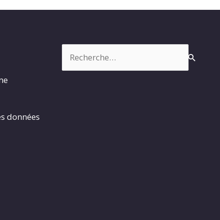
Rechercher :
rme
es données