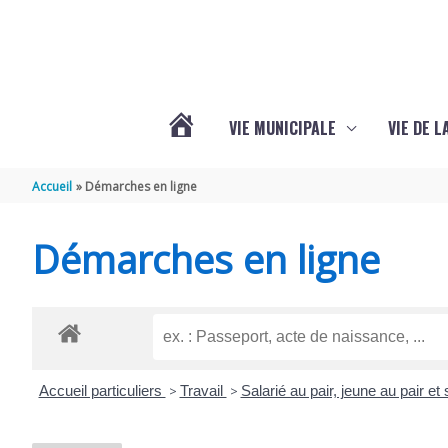
Aller au contenu
Aller au pied de page
VIE MUNICIPALE
VIE DE 
VOTRE
Accueil
Démarches en ligne
COMMUNE
Démarches en ligne
DE
SEMOUSSAC
Accueil particuliers
>
Travail
>
Salarié au pair, jeune au pair et 