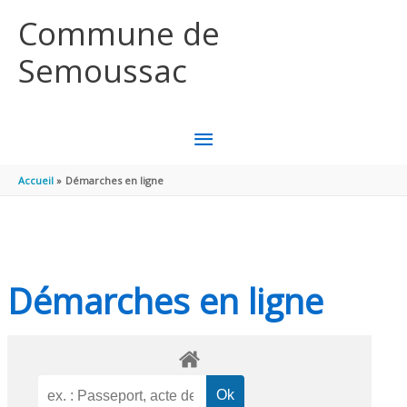
Aller au contenu
Aller au pied de page
Commune de
Semoussac
MENU
PRINCIPAL
Accueil
Démarches en ligne
Démarches en ligne