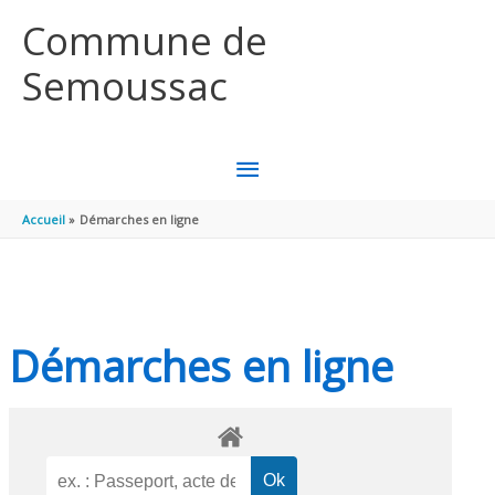
Aller au contenu
Aller au pied de page
Commune de
Semoussac
MENU
PRINCIPAL
Accueil
Démarches en ligne
Démarches en ligne