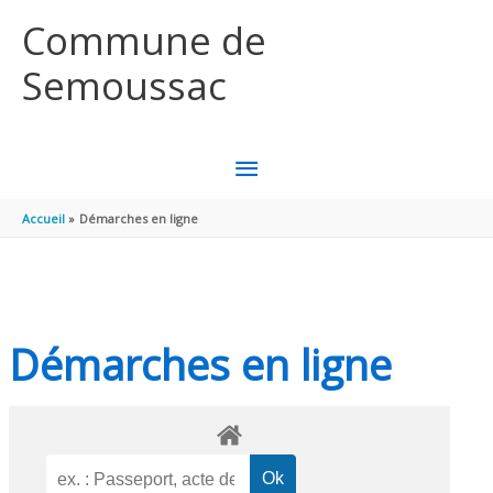
Aller au contenu
Aller au pied de page
Commune de
Semoussac
MENU
PRINCIPAL
Accueil
Démarches en ligne
Démarches en ligne